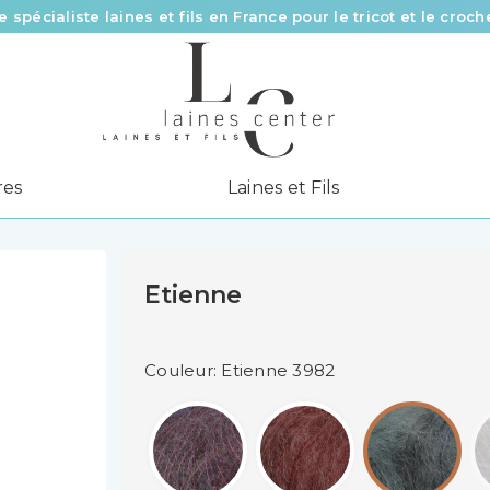
e spécialiste laines et fils en France pour le tricot et le croch
Des fils de qualité à tous les prix pour toutes vos envies !
Livraison offerte à partir de 58 € d’achat
res
Laines et Fils
Etienne
Couleur: Etienne 3982