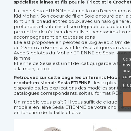
spécialiste laines et fils pour le Tricot et le Crochet
La laine Sesia ETIENNE est une laine d’exception 
Kid Mohair. Son coeur de fil en Soie entouré par l
font un fil chaud et très doux, avec un halo géné
profondes et subtiles et son dégradé de couleur ef
permettra de réaliser des pulls et accessoires luxu
accompagneront en toutes saisons.
Elle est proposée en pelotes de 25g avec 210m de fi
du 2,5mm au 6mm suivant le résultat que vous voul
Avec 5 pelotes du Mohair ETIENNE de Sesia, vous po
femme.
Ce s
Etienne de Sesia est un fil délicat qui gardera tout
nos 
à la main, à froid.
ana
cons
Retrouvez sur cette page les différents Modèles à 
crochet en Mohair Sesia ETIENNE
: les explication
Plu
disponibles, les explications des modèles sont dispo
catalogues correspondants, soit au format PDF au 
Un modèle vous plaît ? Il vous suffit de cliquer ( en
modèle en laine Sesia ETIENNE de votre choix et val
en fonction de la taille choisie.