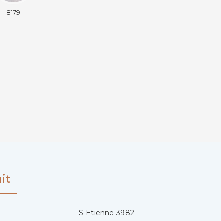
8179
it
S-Etienne-3982