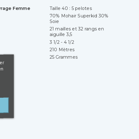
uvrage Femme
Taille 40 : 5 pelotes
70% Mohair Superkid 30%
Soie
21 mailles et 32 rangs en
aiguille 3,5
3 1/2 - 4 1/2
210 Mètres
25 Grammes
er
en