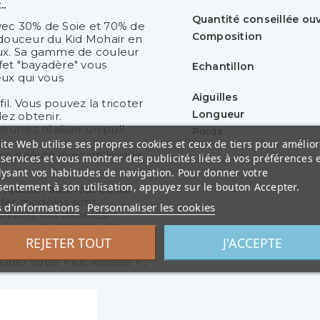
..
Quantité conseillée o
avec 30% de Soie et 70% de
Composition
a douceur du Kid Mohair en
reux. Sa gamme de couleur
fet "bayadère" vous
Echantillon
eux qui vous
Aiguilles
l. Vous pouvez la tricoter
Longueur
ez obtenir.
urrez réaliser un pull
Poids
ite Web utilise ses propres cookies et ceux de tiers pour amélior
e sa beauté avec un lavage
services et vous montrer des publicités liées à vos préférences 
lysant vos habitudes de navigation. Pour donner votre
entement à son utilisation, appuyez sur le bouton Accepter.
réaliser au tricot ou au
s des modèles sont
s d'informations
Personnaliser les cookies
nibles soit dans les
niveau des Kits Modèles.
REJETER TOUT
J'ACCEPTE
 bas de cette page ) sur le
ider votre « Kit Modèle » ,