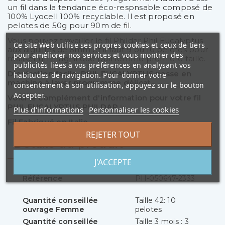
un fil dans la tendance éco-respnsable composé de
100% Lyocell 100% recyclable. Il est proposé en
pelotes de 50g pour 90m de fil.
Vous pouvez travailler le fil Phildar Phil Eucalyptus
Ce site Web utilise ses propres cookies et ceux de tiers
aux aiguilles de 6mm et il faut 9 ou 10 pelotes pour
pour améliorer nos services et vous montrer des
réaliser un magnifique pull femme première taille.
publicités liées à vos préférences en analysant vos
D'entretien facile, PHIL EUCALYPTUS passe en
habitudes de navigation. Pour donner votre
machine à laver programme délicat.
consentement à son utilisation, appuyez sur le bouton
Accepter.
Voici le complément d'information pour votre fil
PHIL EUCALYPTUS PHILDAR :
Plus d'informations
Personnaliser les cookies
Fil Fabriqué en Italie.
REJETER TOUT
Détails du produit
J'ACCEPTE
Référence
PH-050647-2333
Quantité conseillée
Taille 42: 10
ouvrage Femme
pelotes
Quantité conseillée
Taille 3 mois : 3