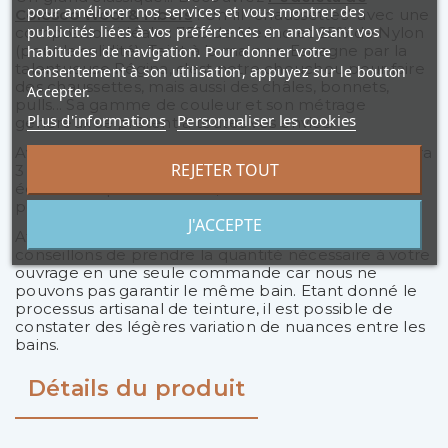
pour améliorer nos services et vous montrer des
Colosco Wool & Fibers
! Un fil "chaussettes" avec une
publicités liées à vos préférences en analysant vos
composition idéale : 75% de Merino et 25% de Nylon
(pour la solidité). Teint à la main en Espagne par la
habitudes de navigation. Pour donner votre
talentueuse Régina, c'est notre chouchou pour faire
consentement à son utilisation, appuyez sur le bouton
des chaussettes, mais aussi des châles, bonnets,
Accepter.
pulls... Sa gamme de couleur et son métrage
Plus d'informations
Personnaliser les cookies
généreux se prêtent à toutes vos envies.
Avec ses 420 mètres pour 50 grammes, il vous faudra
REJETER TOUT
3 à 4 écheveaux pour un pull taille femme et 1 à 2
écheveaux pour un châle, et seulement 1 écheveau
pour une paire de chaussettes.
J'ACCEPTE
Attention, le fil est teint en bain réduit : nous vous
conseillons de prendre la quantité nécessaire à votre
ouvrage en une seule commande car nous ne
pouvons pas garantir le même bain. Etant donné le
processus artisanal de teinture, il est possible de
constater des légères variation de nuances entre les
bains.
Détails du produit