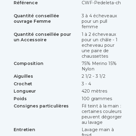
Référence
CWF-Pedeleta-ch
Quantité conseillée
3 à 4 écheveaux
ouvrage Femme
pour un pull
femme
Quantité conseillée pour
1 à 2 écheveaux
un Accessoire
pour un châle - 1
echeveau pour
une paire de
chaussettes
Composition
75% Merino 15%
Nylon
Aiguilles
2 1/2 - 3 1/2
Crochet
3 - 4
Longueur
420 mètres
Poids
100 grammes
Consignes particulières
Fil teint à la main :
certaines couleurs
peuvent dégorger
au lavage
Entretien
Lavage main à
froid