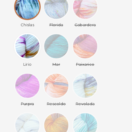
Chislas
Florida
Gabardera
Lirio
Mar
Paixarico
Purpra
Rescoldo
Revolada