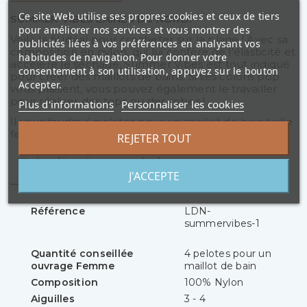
Ce site Web utilise ses propres cookies et ceux de tiers
SUMMER VIBES LAINES DU NORD.
pour améliorer nos services et vous montrer des
Voilà le fil idéal pour crocheter sur la plage ! Avec sa
publicités liées à vos préférences en analysant vos
composition en nylon, qui lui confère de l'élasticité et
habitudes de navigation. Pour donner votre
accélère le séchage, Summer Vibes est tout indiqué
consentement à son utilisation, appuyez sur le bouton
pour créer des maillots de bains. Si ses coloris pop
Accepter.
vous plaisent, vous pouvez également le travailler
pour réaliser des tops ou des robes !
Plus d'informations
Personnaliser les cookies
Il vous faudra 4 pelotes pour un maillot de bain taille
femme.
REJETER TOUT
Détails du produit
J'ACCEPTE
Référence
LDN-
summervibes-1
Quantité conseillée
4 pelotes pour un
ouvrage Femme
maillot de bain
Composition
100% Nylon
Aiguilles
3 - 4