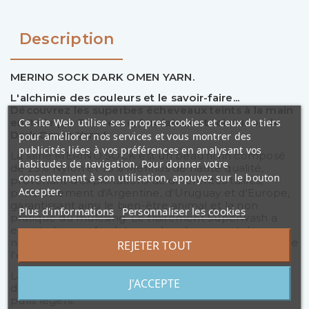
Description
MERINO SOCK DARK OMEN YARN.
L'alchimie des couleurs et le savoir-faire...
Découvrez les superbes écheveaux teints à la main
Ce site Web utilise ses propres cookies et ceux de tiers
en Italie par Francesco, fondateur et teinturier de
Dark Omen Yarn !
pour améliorer nos services et vous montrer des
publicités liées à vos préférences en analysant vos
La laine MERINO SOCK est un beau fil fin composé
habitudes de navigation. Pour donner votre
de 25% Nylon et 75% Mérinos de haute qualité,
consentement à son utilisation, appuyez sur le bouton
provenant d'exploitations de différentes tailles,
Accepter.
principalement d'Argentine, d'Uruguay et d'Europe,
garantissant ainsi le bien-être animal et la non
Plus d'informations
Personnaliser les cookies
pratique du mulesing. Le traitement Superwash a
ensuite lieu en Angleterre, dans le respect des
normes les plus élevées en matière de protection de
REJETER TOUT
l'environnement.
La qualité "Sock" à quatre fils est idéale pour tricoter
J'ACCEPTE
des chaussettes, des châles, des écharpes et des
pulls légers.