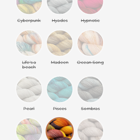
Cyberpunk
Hyades
Hypnotic
Life's a
Madeen
Ocean Song
beach
Pearl
Pisces
Sombras