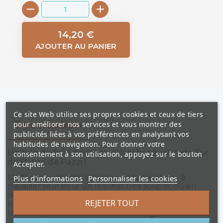
14,20 €
AJOUTER AU PANIER
Ce site Web utilise ses propres cookies et ceux de tiers
Description
pour améliorer nos services et vous montrer des
publicités liées à vos préférences en analysant vos
habitudes de navigation. Pour donner votre
Un brin de folie dans votre crochet avec Inda Fur
consentement à son utilisation, appuyez sur le bouton
de Borgo de Pazzi !
Accepter.
Un fil super original avec ses poils duveteux, à
Plus d'informations
Personnaliser les cookies
travailler seul pour un résultat très souple, ou en
double avec Inda (crochet 5mm - fils ensembles),
REJETER TOUT
Inda Slim (crochet 4mm- fils ensembles) pour un
résultat plus structuré, avec davantage de tenue.