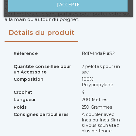
Craquez également sur les poignées assorties !
J'ACCEPTE
Vendues à l'unité et d'une longueur de 15
centimètres, elle sont parfaites pour porter votre sac
à la main ou autour du poignet.
Détails du produit
Référence
BdP-IndaFur32
Quantité conseillée pour
2 pelotes pour un
un Accessoire
sac
Composition
100%
Polypropylène
Crochet
4
Longueur
200 Mètres
Poids
250 Grammes
Consignes particulières
A doubler avec
Inda ou Inda Slim
si vous souhaitez
plus de tenue