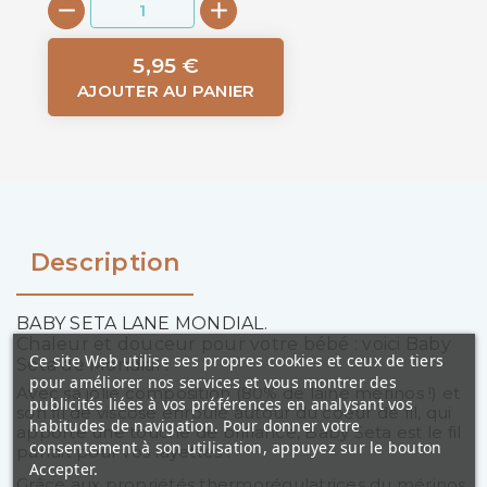
5,95 €
AJOUTER AU PANIER
Description
BABY SETA LANE MONDIAL.
Chaleur et douceur pour votre bébé : voici Baby
Ce site Web utilise ses propres cookies et ceux de tiers
Seta de Mondial !
pour améliorer nos services et vous montrer des
Avec sa jolie composition (80% de laine mérinos !) et
publicités liées à vos préférences en analysant vos
son fil de viscose enroulé autour du coeur de fil, qui
habitudes de navigation. Pour donner votre
apporte une touche de brillance, Baby Seta est le fil
consentement à son utilisation, appuyez sur le bouton
parfait pour vos layettes !
Accepter.
Grâce aux propriétés thermorégulatrices du mérinos