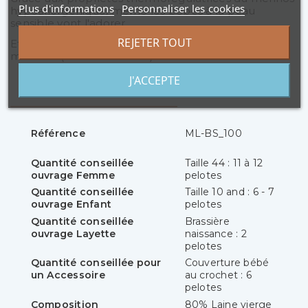
Plus d'informations
Personnaliser les cookies
hypoallergénique
, même les bébés à la peau
sensible vont l'adorer...
REJETER TOUT
Et les parents aussi, puisque Baby Seta passe en
machine (à 30° maximum) !
J'ACCEPTE
Détails du produit
Référence
ML-BS_100
Quantité conseillée
Taille 44 : 11 à 12
ouvrage Femme
pelotes
Quantité conseillée
Taille 10 and : 6 - 7
ouvrage Enfant
pelotes
Quantité conseillée
Brassière
ouvrage Layette
naissance : 2
pelotes
Quantité conseillée pour
Couverture bébé
un Accessoire
au crochet : 6
pelotes
Composition
80% Laine vierge