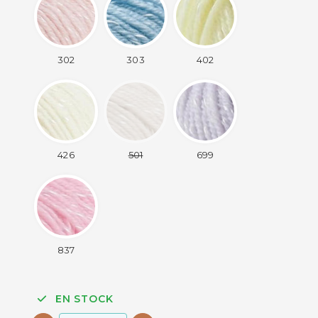
302
303
402
426
501
699
837
EN STOCK