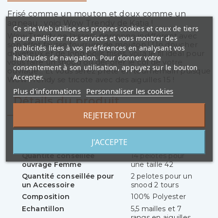
Frisé comme un mouton et doux comme un
agneau : voici Wow Trendy de Katia !
Ce site Web utilise ses propres cookies et ceux de tiers
Wow Trendy ne laissera personne indifférent avec
pour améliorer nos services et vous montrer des
son effet fausse fourrure de mouton ! Un doucher
publicités liées à vos préférences en analysant vos
duveteux et de long poils frisés, voilà le fil idéal pour
habitudes de navigation. Pour donner votre
vous faire un snood ou décorer le col de votre
consentement à son utilisation, appuyez sur le bouton
ouvrage... Et vous serez prête en tournemain puisque
Accepter.
Wow Trendy se tricote avec des aiguilles 15 !
Plus d'informations
Personnaliser les cookies
Détails du produit
REJETER TOUT
Référence
K-WowT_300
J'ACCEPTE
Quantité conseillée
14 pelotes pour
ouvrage Femme
une taille 42
Quantité conseillée pour
2 pelotes pour un
un Accessoire
snood 2 tours
Composition
100% Polyester
Echantillon
5,5 mailles et 7
rangs en aiguilles