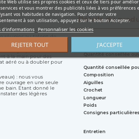
ite Web utilise ses propres cookies et ceux de tiers pour amélior
services et vous montrer des publicités liées à vos préférences 
lysant vos habitudes de navigation. Pour donner votre
Détails du produ
entement à son utilisation, appuyez sur le bouton Accepter.
s d'informations
Personnaliser les cookies
ie réunies au talent de
Référence
REJETER TOUT
J'ACCEPTE
ous ce joli prénom :
Quantité conseillée o
int à la main pour des
tat aéré ou à doubler pour
Quantité conseillée po
Composition
eveaux) : nous vous
tre ouvrage en une seule
Aiguilles
e bain. Etant donné le
Crochet
onstater des légères
Longueur
Poids
Consignes particulière
Entretien