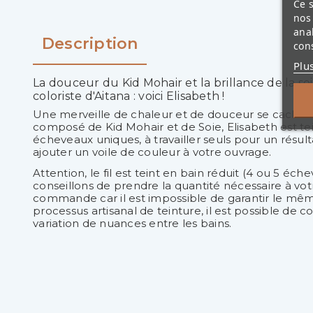
Ce s
nos 
ana
Description
cons
Plu
La douceur du Kid Mohair et la brillance de la so
coloriste d'Aitana : voici Elisabeth !
Une merveille de chaleur et de douceur se cache s
composé de Kid Mohair et de Soie, Elisabeth est te
écheveaux uniques, à travailler seuls pour un résul
ajouter un voile de couleur à votre ouvrage.
Attention, le fil est teint en bain réduit (4 ou 5 éch
conseillons de prendre la quantité nécessaire à vo
commande car il est impossible de garantir le mêm
processus artisanal de teinture, il est possible de c
variation de nuances entre les bains.