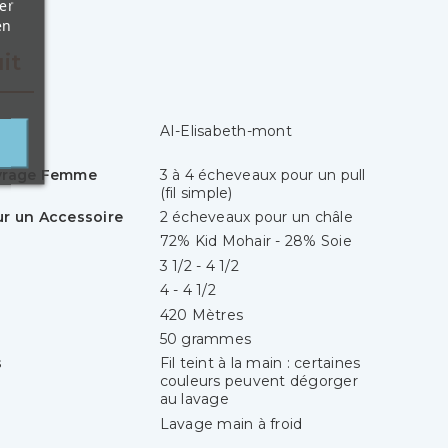
er
en
it
AI-Elisabeth-mont
uvrage Femme
3 à 4 écheveaux pour un pull
(fil simple)
ur un Accessoire
2 écheveaux pour un châle
72% Kid Mohair - 28% Soie
3 1/2 - 4 1/2
4 - 4 1/2
420 Mètres
50 grammes
s
Fil teint à la main : certaines
couleurs peuvent dégorger
au lavage
Lavage main à froid