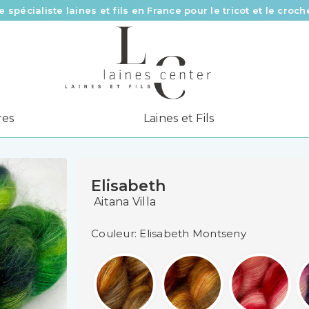
e spécialiste laines et fils en France pour le tricot et le croch
Des fils de qualité à tous les prix pour toutes vos envies !
Livraison offerte à partir de 58 € d’achat
res
Laines et Fils
Elisabeth
Aitana Villa
Couleur: Elisabeth Montseny