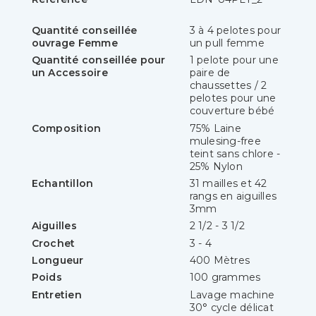
Quantité conseillée
3 à 4 pelotes pour
ouvrage Femme
un pull femme
Quantité conseillée pour
1 pelote pour une
un Accessoire
paire de
chaussettes / 2
pelotes pour une
couverture bébé
Composition
75% Laine
mulesing-free
teint sans chlore -
25% Nylon
Echantillon
31 mailles et 42
rangs en aiguilles
3mm
Aiguilles
2 1/2 - 3 1/2
Crochet
3 - 4
Longueur
400 Mètres
Poids
100 grammes
Entretien
Lavage machine
30° cycle délicat