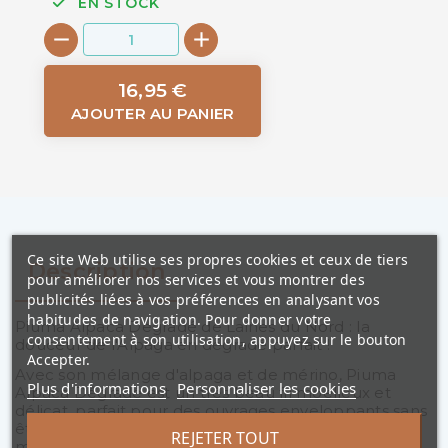
EN STOCK
16,95 €
AJOUTER AU PANIER
Ce site Web utilise ses propres cookies et ceux de tiers
Description
pour améliorer nos services et vous montrer des
publicités liées à vos préférences en analysant vos
habitudes de navigation. Pour donner votre
Piuma Alpaca Degradé de Laines du Nord : la
consentement à son utilisation, appuyez sur le bouton
douceur de l'Alpaga en dégradé parfait !
Accepter.
Avec son mélange d'alpaga et de mérino, Piuma
Plus d'informations
Personnaliser les cookies
Alpaca Dégradé est un très beau fil moelleux et
délicat, parfait pour des ouvrages enveloppants sans
être lourds ! Travaillé avec de grosses aiguilles (7 à 8
REJETER TOUT
mm), vous aurez une jolie texture aérée sans être