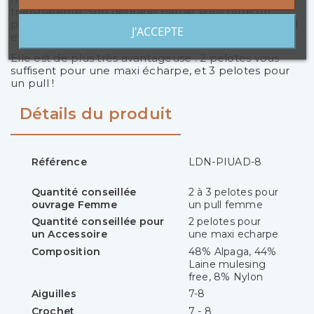
transparente. Son dégradé parfait vous offre un
passage de couleur continu sans rayures du plus bel
J'ACCEPTE
effet !
Elle est de plus très avantageuse : 2 pelotes vous
suffisent pour une maxi écharpe, et 3 pelotes pour
un pull !
Détails du produit
Référence
LDN-PIUAD-8
Quantité conseillée
2 à 3 pelotes pour
ouvrage Femme
un pull femme
Quantité conseillée pour
2 pelotes pour
un Accessoire
une maxi echarpe
Composition
48% Alpaga, 44%
Laine mulesing
free, 8% Nylon
Aiguilles
7-8
Crochet
7 - 8