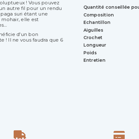
voluptueux ! Vous pouvez
Quantité conseillée po
n autre fil pour un rendu
lpaga suri étant une
Composition
 mohair, elle est
Echantillon
...
Aiguilles
néficie d'un bon
Crochet
 ! Il ne vous faudra que 6
Longueur
Poids
Entretien