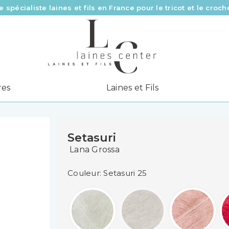
e spécialiste laines et fils en France pour le tricot et le croch
Des fils de qualité à tous les prix pour toutes vos envies !
Livraison offerte à partir de 58 € d’achat
res
Laines et Fils
Setasuri
Lana Grossa
Couleur: Setasuri 25