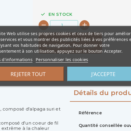
EN STOCK
ite Web utilise ses propres cookies et ceux de tiers pour amélior
services et vous montrer des publicités liées à vos préférences 
7,95 €
lysant vos habitudes de navigation. Pour donner votre
AJOUTER AU PANIER
entement à son utilisation, appuyez sur le bouton Accepter.
s d'informations
Personnaliser les cookies
REJETER TOUT
J'ACCEPTE
Détails du produ
n, composé d'alpaga suri et
Référence
 composé d'un coeur de fil
Quantité conseillée o
 extrême à la chaleur