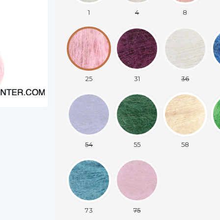
1
4
8
25
31
36
54
55
58
73
75