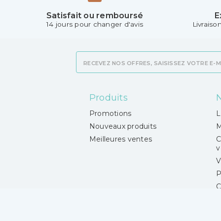
Satisfait ou remboursé
E
14 jours pour changer d'avis
Livraiso
Produits
N
Promotions
L
Nouveaux produits
M
Meilleures ventes
C
v
V
P
C
M