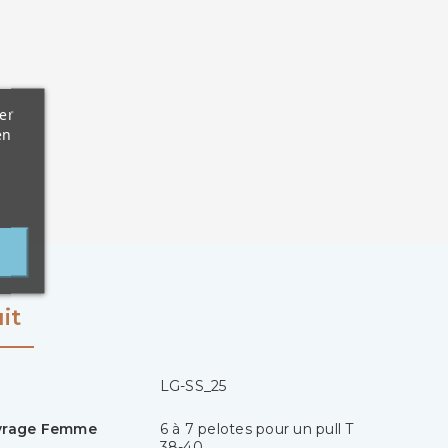
er
en
it
LG-SS_25
uvrage Femme
6 à 7 pelotes pour un pull T
38-40