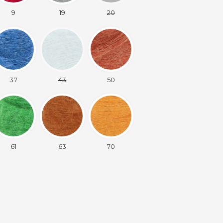
9
19
20
37
43
50
61
63
70