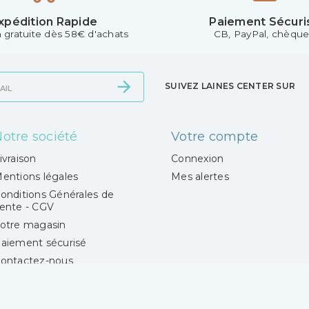
xpédition Rapide
Paiement Sécuri
n gratuite dès 58€ d'achats
CB, PayPal, chèque.
SUIVEZ LAINES CENTER SUR
otre société
Votre compte
ivraison
Connexion
entions légales
Mes alertes
onditions Générales de
ente - CGV
otre magasin
aiement sécurisé
ontactez-nous
agasins