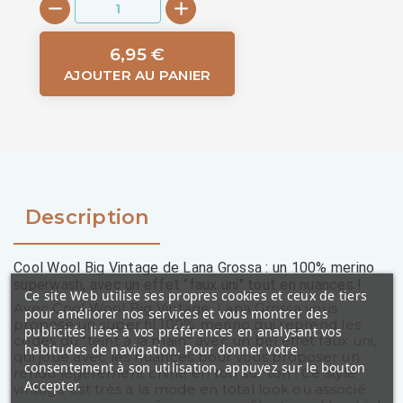
6,95 €
AJOUTER AU PANIER
Description
Cool Wool Big Vintage de Lana Grossa : un 100% merino
superwash, avec un effet "faux uni" tout en nuances !
Ce site Web utilise ses propres cookies et ceux de tiers
Avec Cool Wool Big Vintage, Lana Grossa vous
pour améliorer nos services et vous montrer des
propose un super fil 100% merino qui reprend les
publicités liées à vos préférences en analysant vos
codes du "teint à la main" avec un bel effet faux uni,
habitudes de navigation. Pour donner votre
qui joue avec les nuances pour vous proposer un
consentement à son utilisation, appuyez sur le bouton
rendu légèrement chiné en ton sur ton ! Ce style
Accepter.
vintage est très à la mode en total look ou associé