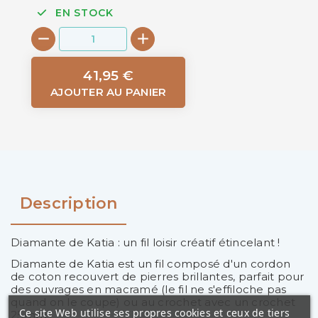
EN STOCK
41,95 €
AJOUTER AU PANIER
Description
Diamante de Katia : un fil loisir créatif étincelant !
Diamante de Katia est un fil composé d'un cordon
de coton recouvert de pierres brillantes, parfait pour
des ouvrages en macramé (le fil ne s'effiloche pas
quand on le coupe) ou au crochet avec un crochet
Ce site Web utilise ses propres cookies et ceux de tiers
25mm.