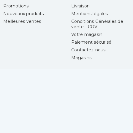
Promotions
Livraison
Nouveaux produits
Mentions légales
Meilleures ventes
Conditions Générales de
vente - CGV
Votre magasin
Paiement sécurisé
Contactez-nous
Magasins
Laines Center
Votre compte
4 boulevard Gueidon
Connexion
13013 Marseille
Mes alertes
France
04 91 06 50 50
Lundi :
14h30 - 18h30
Mardi au samedi :