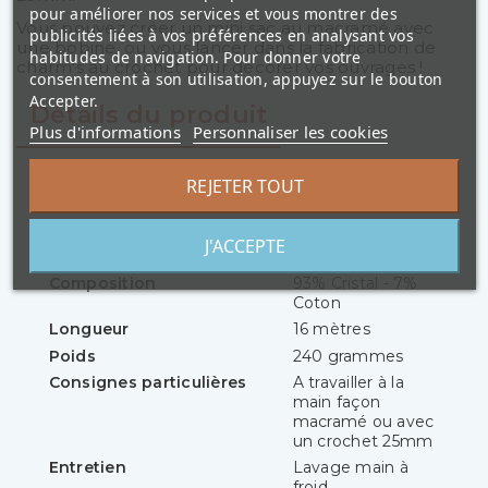
pour améliorer nos services et vous montrer des
Vous pouvez créer un mini sac au macramé avec
publicités liées à vos préférences en analysant vos
une bobine, ou vous lancer dans la fabrication de
habitudes de navigation. Pour donner votre
charm's au crochet pour décorer vos ouvrages !
consentement à son utilisation, appuyez sur le bouton
Accepter.
Détails du produit
Plus d'informations
Personnaliser les cookies
REJETER TOUT
Référence
K-Diamante-500
Quantité conseillée pour
1 bobine pour un
J'ACCEPTE
un Accessoire
sac
Composition
93% Cristal - 7%
Coton
Longueur
16 mètres
Poids
240 grammes
Consignes particulières
A travailler à la
main façon
macramé ou avec
un crochet 25mm
Entretien
Lavage main à
froid