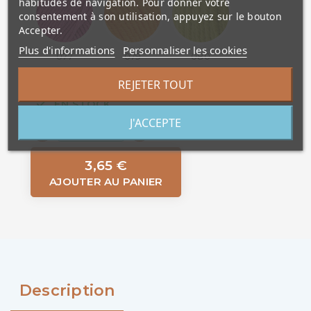
habitudes de navigation. Pour donner votre
consentement à son utilisation, appuyez sur le bouton
Accepter.
Plus d'informations
Personnaliser les cookies
077
079
080
REJETER TOUT
EN STOCK
J'ACCEPTE
3,65 €
AJOUTER AU PANIER
Description