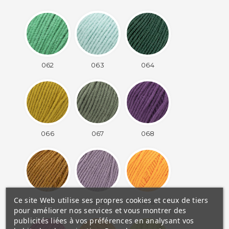
062
063
064
066
067
068
Ce site Web utilise ses propres cookies et ceux de tiers
070
075
076
pour améliorer nos services et vous montrer des
publicités liées à vos préférences en analysant vos