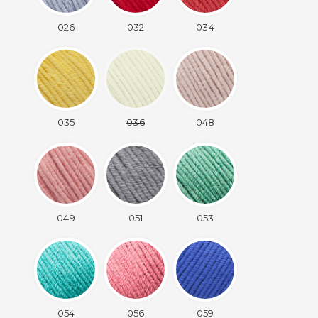
026
032
034
035
036
048
049
051
053
054
056
059