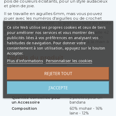
pois de couleurs éclatants, pour un style audacieux
et plein de joie.
Il se travaille en aiguilles 6mm, mais vous pouvez
jouer avec les numéros d'aiguilles ou de crochet
selon le résultat souhaité : le gilet crocheté en photo
Ce site Web utilise ses propres cookies et ceux de tiers
est travaillé en 10mm et le pull tricoté en aiguilles
8mm. Il vous faudra 10 pelotes pour un pull taille 42
pour améliorer nos services et vous montrer des
et 2 pelotes pour le bandana présenté en photo.
publicités liées à vos préférences en analysant vos
C'est un fil délicat qui préférera être lavé à la main à
habitudes de navigation. Pour donner votre
froid.
consentement à son utilisation, appuyez sur le bouton
Accepter.
Détails du produit
Plus d'informations
Personnaliser les cookies
REJETER TOUT
Référence
PH-PMoD-fluo
Quantité conseillée
10 pelotes pour un
J'ACCEPTE
ouvrage Femme
pull T42
Quantité conseillée pour
2 pelotes pour un
un Accessoire
bandana
Composition
60% mohair - 16%
laine - 12%