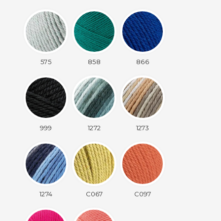
575
858
866
999
1272
1273
1274
C067
C097