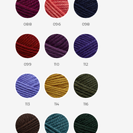
088
096
098
099
110
112
113
114
116