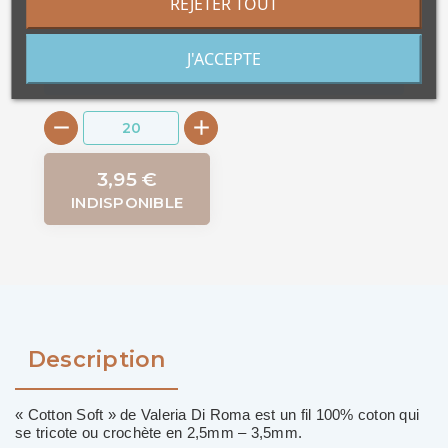
REJETER TOUT
DISPONIBLES, SEULEMENT 10 EN STOCK
La quantité minimale pour pouvoir
J'ACCEPTE
commander ce produit est 20.
3,95 €
INDISPONIBLE
Description
« Cotton Soft » de Valeria Di Roma est un fil 100% coton qui
se tricote ou crochète en 2,5mm – 3,5mm.