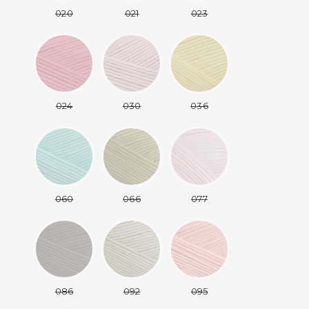
020
021
023
024
030
036
060
066
077
086
092
095