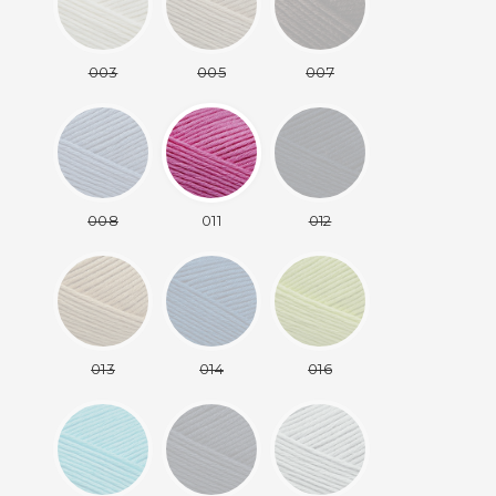
003
005
007
008
011
012
013
014
016