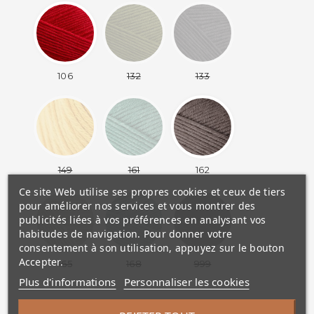
106
132
133
149
161
162
Ce site Web utilise ses propres cookies et ceux de tiers
pour améliorer nos services et vous montrer des
publicités liées à vos préférences en analysant vos
habitudes de navigation. Pour donner votre
consentement à son utilisation, appuyez sur le bouton
Accepter.
165
168
999
Plus d'informations
Personnaliser les cookies
PAS ASSEZ DE PRODUITS