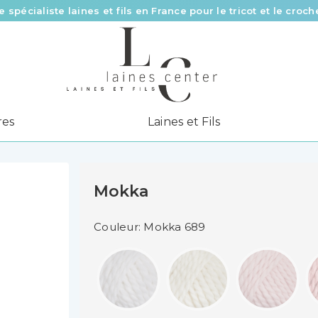
e spécialiste laines et fils en France pour le tricot et le croch
Des fils de qualité à tous les prix pour toutes vos envies !
Livraison offerte à partir de 58 € d’achat
res
Laines et Fils
Mokka
Couleur: Mokka 689