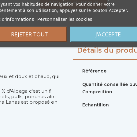
AJOUTER AU PANIER
lysant vos habitudes de navigation. Pour donner votre
entement à son utilisation, appuyez sur le bouton Accepter.
s d'informations
Personnaliser les cookies
REJETER TOUT
J'ACCEPTE
Détails du produ
Référence
eux et doux et chaud, qui
Quantité conseillée o
% d'Alpaga c'est un fil
Composition
ets, pulls, ponchos afin
leria Lanas est proposé en
Echantillon