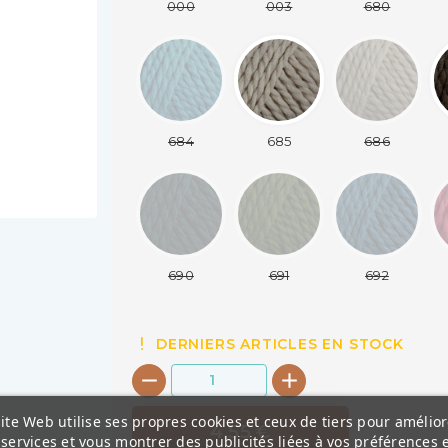
000
003
680
684
685
686
690
691
692
DERNIERS ARTICLES EN STOCK
ite Web utilise ses propres cookies et ceux de tiers pour amélior
4,55 €
services et vous montrer des publicités liées à vos préférences 