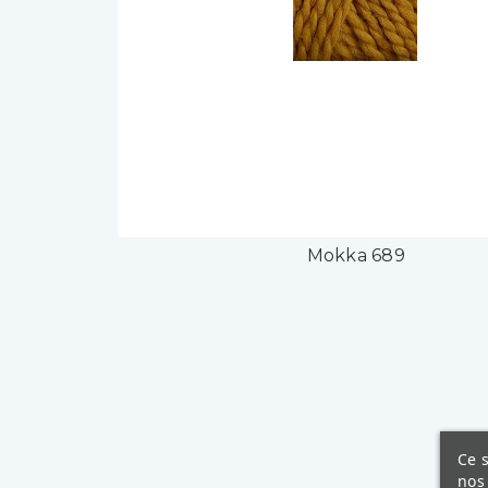
Mokka 689
Ce s
nos 