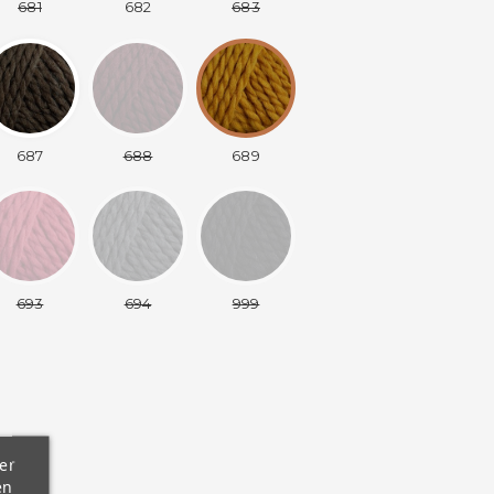
681
682
683
687
688
689
693
694
999
er
en