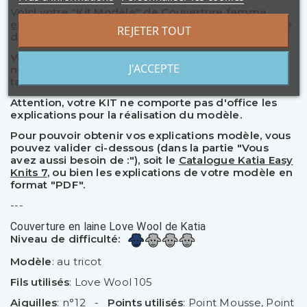
Voici votre "Kit Modèle" de
Couverture
femme
en Love Wool de Katia
.
C'est un modèle Katia facile
REJETER TOUT
de mi saison ou hiver, à réaliser au tricot.
Votre Kit est composé du nombre de pelotes
J'ACCEPTE
nécessaires pour la réalisation, suivant la ou les
tailles.
Attention, votre KIT ne comporte pas d'office les
explications pour la réalisation du modèle.
Pour pouvoir obtenir vos explications modèle, vous
pouvez valider ci-dessous (dans la partie "Vous
avez aussi besoin de :"), soit le
Catalogue Katia Easy
Knits 7
, ou bien les explications de votre modèle en
format "PDF".
---
Couverture en laine Love Wool de Katia
Niveau de difficulté:
Modèle
: au tricot
Fils utilisés
: Love Wool 105
Aiguilles
: n°12 -
Points utilisés
: Point Mousse
,
Point