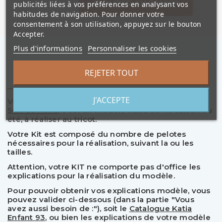
AJOUTER AU PANIER
publicités liées à vos préférences en analysant vos
habitudes de navigation. Pour donner votre
consentement à son utilisation, appuyez sur le bouton
Accepter.
Plus d'informations
Personnaliser les cookies
REJETER TOUT
Description
J'ACCEPTE
Voici votre "Kit Modèle" de
Pull Enfant en Degradé
Sun de Katia
, c'est un modèle Katia de mi saison ou
été, à réaliser au tricot.
Votre Kit est composé du nombre de pelotes
nécessaires pour la réalisation, suivant la ou les
tailles.
Attention, votre KIT ne comporte pas d'office les
explications pour la réalisation du modèle.
Pour pouvoir obtenir vos explications modèle, vous
pouvez valider ci-dessous (dans la partie "Vous
avez aussi besoin de :"), soit le
Catalogue Katia
Enfant 93
, ou bien les explications de votre modèle