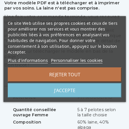
Votre modèle PDF est à télécharger et à imprimer
par vos soins. La laine n'est pas comprise.
Une fois votre commande terminée, vous recevrez
un mail avec le lien de téléchargement.
Ce site Web utilise ses propres cookies et ceux de tiers
pour améliorer nos services et vous montrer des
Il sera également disponible en téléchargement
publicités liées à vos préférences en analysant vos
immédiatement dans votre compte client, rubrique
habitudes de navigation. Pour donner votre
"Historique de commandes". Cliquez sur le détail de
la commande associée et vous trouverez le lien à
consentement à son utilisation, appuyez sur le bouton
cliquer pour télécharger le modèle en bas de la
Accepter.
page !
Plus d'informations
Personnaliser les cookies
Bon tricot !
REJETER TOUT
Détails du produit
J'ACCEPTE
Référence
PH-MODOLIVIO
Quantité conseillée
5 à 7 pelotes selon
ouvrage Femme
la taille choisie
Composition
60% laine, 40%
alpaga