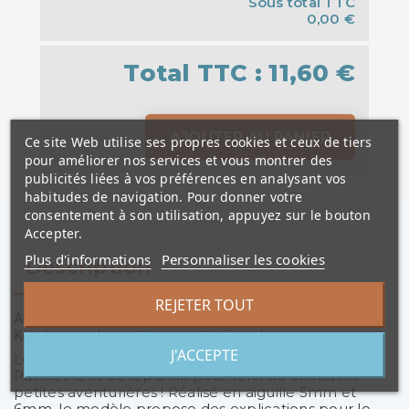
Sous total TTC
0,00 €
Total TTC :
11,60 €
AJOUTER AU PANIER
Ce site Web utilise ses propres cookies et ceux de tiers
pour améliorer nos services et vous montrer des
publicités liées à vos préférences en analysant vos
habitudes de navigation. Pour donner votre
consentement à son utilisation, appuyez sur le bouton
Accepter.
Plus d'informations
Personnaliser les cookies
Description
REJETER TOUT
Avec le Kit (modèle PDF + pelotes), réalisez le bonnet
Kendra pour les petites aventurières !
J'ACCEPTE
Le bonnet Kendra de Phildar est tricoté en Phil
Partner 6, et il est parfait pour tenir au chaud les
petites aventurières ! Réalisé en aiguille 5mm et
6mm, le modèle propose des explications pour le